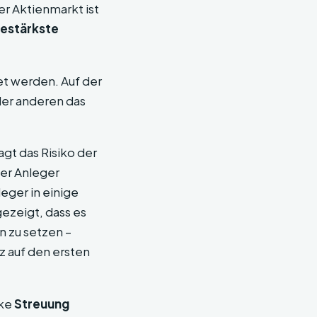
er Aktienmarkt ist
testärkste
et werden. Auf der
der anderen das
gt das Risiko der
der Anleger
leger in einige
gezeigt, dass es
n zu setzen –
z auf den ersten
rke
Streuung