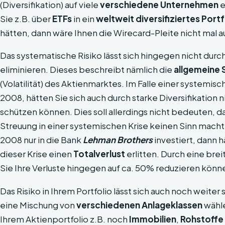
(Diversifikation) auf viele
verschiedene Unternehmen
e
Sie z.B. über
ETFs
in ein
weltweit diversifiziertes Portf
hätten, dann wäre Ihnen die Wirecard-Pleite nicht mal a
Das systematische Risiko lässt sich hingegen nicht durch
eliminieren. Dieses beschreibt nämlich die
allgemeine
(Volatilität) des Aktienmarktes. Im Falle einer systemisch
2008, hätten Sie sich auch durch starke Diversifikation n
schützen können. Dies soll allerdings nicht bedeuten, da
Streuung in einer systemischen Krise keinen Sinn macht.
2008 nur in die Bank
Lehman Brothers
investiert, dann 
dieser Krise einen
Totalverlust
erlitten. Durch eine bre
Sie Ihre Verluste hingegen auf ca. 50% reduzieren könn
Das Risiko in Ihrem Portfolio lässt sich auch noch weiter
eine Mischung von
verschiedenen Anlageklassen
wähle
Ihrem Aktienportfolio z.B. noch
Immobilien
,
Rohstoffe