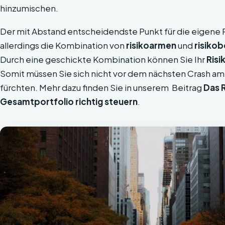
hinzumischen.
Der mit Abstand entscheidendste Punkt für die eigene R
allerdings die Kombination von
risikoarmen
und
risiko
Durch eine geschickte Kombination können Sie Ihr
Risi
Somit müssen Sie sich nicht vor dem nächsten Crash a
fürchten. Mehr dazu finden Sie in unserem Beitrag
Das R
Gesamtportfolio richtig steuern
.