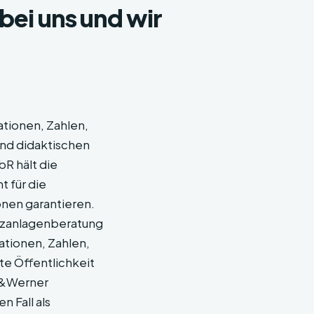
bei uns und wir
ationen, Zahlen,
und didaktischen
R hält die
t für die
ionen garantieren.
zanlagenberatung
ationen, Zahlen,
ite Öffentlichkeit
ck&Werner
 Fall als