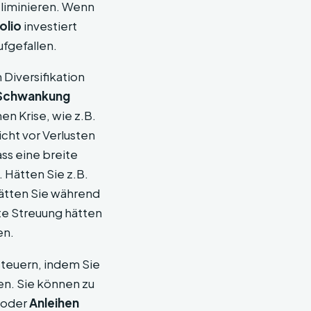
liminieren. Wenn
olio
investiert
ufgefallen.
 Diversifikation
 Schwankung
en Krise, wie z.B.
icht vor Verlusten
ss eine breite
 Hätten Sie z.B.
hätten Sie während
ite Streuung hätten
en.
 steuern, indem Sie
n. Sie können zu
oder
Anleihen