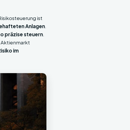
isikosteuerung ist
behafteten Anlagen
.
ko präzise steuern
.
m Aktienmarkt
isiko im