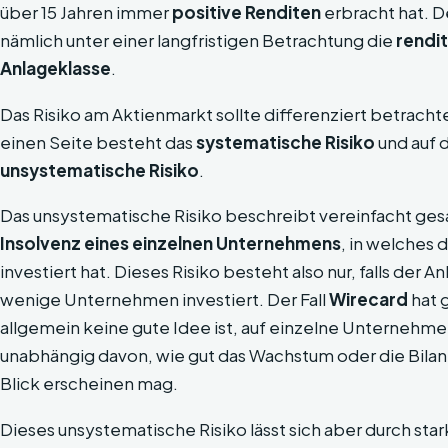
über 15 Jahren immer
positive Renditen
erbracht hat. D
nämlich unter einer langfristigen Betrachtung die
rendi
Anlageklasse
.
Das Risiko am Aktienmarkt sollte differenziert betracht
einen Seite besteht das
systematische Risiko
und auf 
unsystematische Risiko
.
Das unsystematische Risiko beschreibt vereinfacht gesa
Insolvenz eines einzelnen Unternehmens
, in welches 
investiert hat. Dieses Risiko besteht also nur, falls der An
wenige Unternehmen investiert. Der Fall
Wirecard
hat 
allgemein keine gute Idee ist, auf einzelne Unternehme
unabhängig davon, wie gut das Wachstum oder die Bilan
Blick erscheinen mag.
Dieses unsystematische Risiko lässt sich aber durch sta