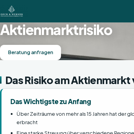
Aktienmarktrisiko
Beratung anfragen
Das Risiko am Aktienmarkt
Das Wichtigste zu Anfang
Über Zeiträume von mehr als 15 Jahren hat der g
erbracht
Eine starke Streuung über verschiedene Regio