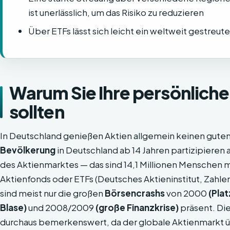
ist unerlässlich, um das Risiko zu reduzieren
Über ETFs lässt sich leicht ein weltweit gestreut
Warum Sie Ihre persönlich
sollten
In Deutschland genießen Aktien allgemein keinen guten 
Bevölkerung
in Deutschland ab 14 Jahren partizipieren
des Aktienmarktes — das sind 14,1 Millionen Menschen m
Aktienfonds oder ETFs (Deutsches Aktieninstitut, Zahlen
sind meist nur die großen
Börsencrashs
von 2000
(Pla
Blase)
und 2008/2009
(große Finanzkrise)
präsent. Die
durchaus bemerkenswert, da der globale Aktienmarkt 