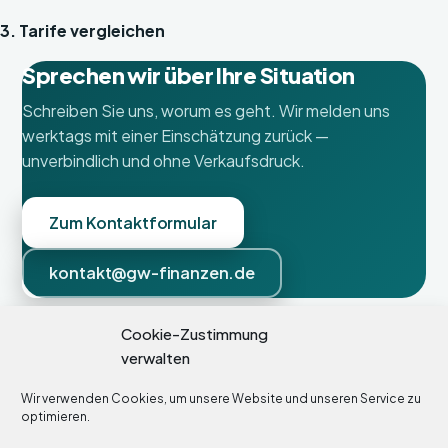
3. Tarife vergleichen
Sprechen wir über Ihre Situation
Schreiben Sie uns, worum es geht. Wir melden uns
werktags mit einer Einschätzung zurück —
unverbindlich und ohne Verkaufsdruck.
Zum Kontaktformular
kontakt@gw-finanzen.de
Cookie-Zustimmung
Geck & Werner Finanzanlagenberatung
verwalten
Anfragen bitte über das
Kontaktformular
oder per E-Mail an
kontakt@gw-finanzen.de
.
Wir verwenden Cookies, um unsere Website und unseren Service zu
optimieren.