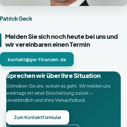
Patrick Geck
Melden Sie sich noch heute bei uns und
wir vereinbaren einen Termin
kontakt@gw-finanzen.de
Sprechen wir über Ihre Situation
Schreiben Sie uns, worum es geht. Wir melden uns
werktags mit einer Einschätzung zurück —
unverbindlich und ohne Verkaufsdruck.
Zum Kontaktformular